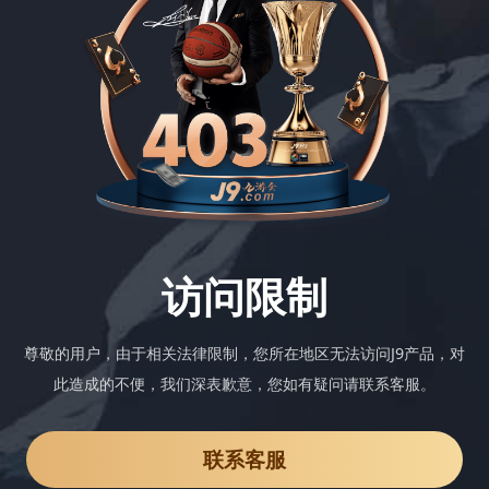
访问限制
尊敬的用户，由于相关法律限制，您所在地区无法访问J9产品，对
此造成的不便，我们深表歉意，您如有疑问请联系客服。
联系客服