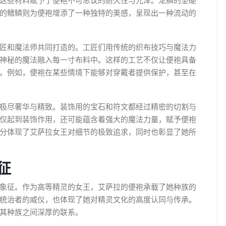
这些材料赋予了便袍不可思议的耐久性与光泽。龙鳞的坚硬
的鳍鳞则为便袍增添了一种独特的美感，呈现出一种流动的
匠和魔法师共同打造的。工匠们用传统的织布技巧与魔法力
神秘的魔法融入每一寸布料中。这样的工艺不仅让便袍具备
。例如，便袍在某些情境下能够对穿戴者提供保护，甚至在
极尽奢华与精致。装饰用的宝石和符文都经过精密的切割与
仅起到装饰作用，还可能蕴含着强大的魔法力量，赋予便袍
分体现了艾萨拉女王对细节的极致追求，同时也彰显了她所
征
象征。作为高等精灵的女王，艾萨拉的便袍承载了她种族的
统治者的威仪，也体现了她对精灵文化的高度认同与传承。
其种族之间深厚的联系。