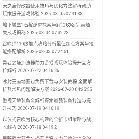
天之痕修改器使用技巧与优化方法解析帮助
玩家提升游戏体验
2026-08-05 07:31:33
地下城堡2石棺谜题探索与解锁攻略 完美通
关技巧揭秘
2026-08-04 07:32:23
召唤师110级加点攻略分析最佳加点方案与技
能搭配解析
2026-08-03 07:24:51
勇者之塔加速器助力游戏畅玩体验提升全方
位解析
2026-07-22 04:16:36
冰封王座地图包免费下载与安装教程 全面解
析及常见问题解决方案
2026-07-20 04:25:55
傲视天地装备全解析探索最强装备打造与提
升技巧
2026-07-19 04:16:19
以仪式召唤为核心构建的全新卡组策略与战
术解析
2026-07-18 04:19:21
黑暗骑士艾希：揭开虚空之力与绝对信念的