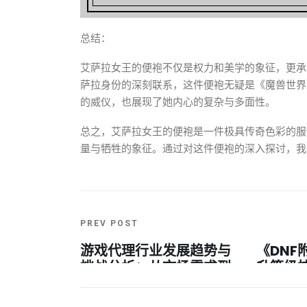
总结：
艾萨拉女王的便袍不仅是权力和美学的象征，更承
萨拉身份的深刻联系，这件便袍无疑是《魔兽世界
的威仪，也展现了她内心的复杂与多面性。
总之，艾萨拉女王的便袍是一件极具传奇色彩的服
量与牺牲的象征。通过对这件便袍的深入探讨，我
PREV POST
游戏代理行业发展趋势与
《DNF
挑战分析：从市场需求到
升等级
合作模式的深度解析